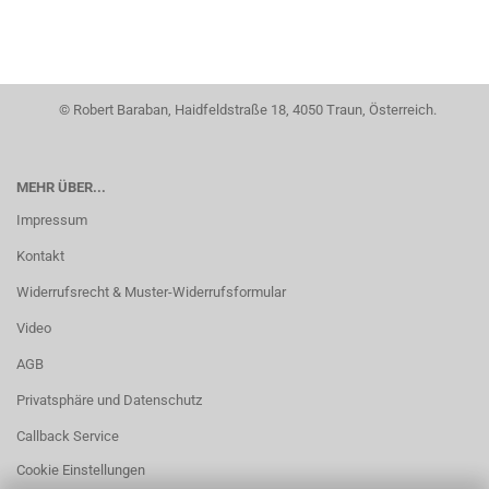
© Robert Baraban, Haidfeldstraße 18, 4050 Traun, Österreich.
MEHR ÜBER...
Impressum
Kontakt
Widerrufsrecht & Muster-Widerrufsformular
Video
AGB
Privatsphäre und Datenschutz
Callback Service
Cookie Einstellungen