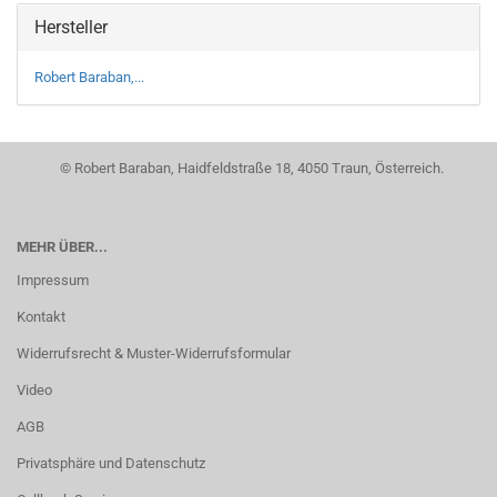
Hersteller
Robert Baraban,...
© Robert Baraban, Haidfeldstraße 18, 4050 Traun, Österreich.
MEHR ÜBER...
Impressum
Kontakt
Widerrufsrecht & Muster-Widerrufsformular
Video
AGB
Privatsphäre und Datenschutz