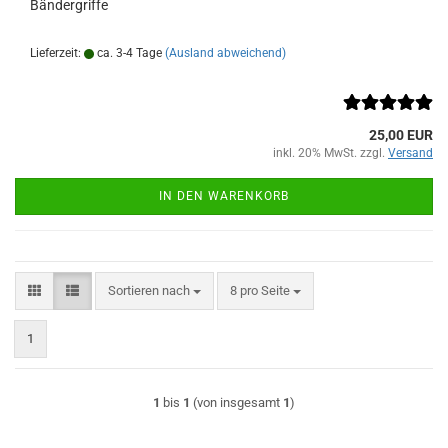
Bändergriffe
Lieferzeit:
ca. 3-4 Tage
(Ausland abweichend)
25,00 EUR
inkl. 20% MwSt. zzgl.
Versand
IN DEN WARENKORB
Sortieren nach
pro Seite
Sortieren nach
8 pro Seite
1
1
bis
1
(von insgesamt
1
)