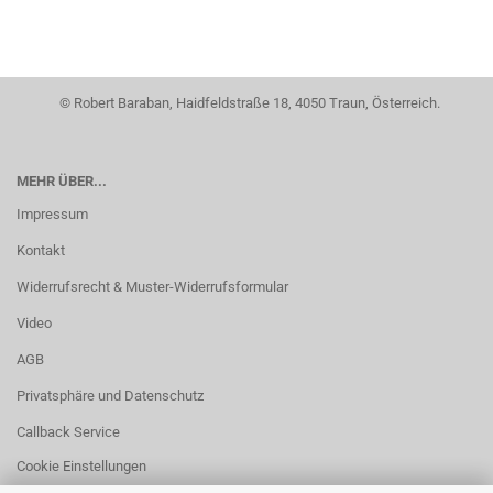
© Robert Baraban, Haidfeldstraße 18, 4050 Traun, Österreich.
MEHR ÜBER...
Impressum
Kontakt
Widerrufsrecht & Muster-Widerrufsformular
Video
AGB
Privatsphäre und Datenschutz
Callback Service
Cookie Einstellungen